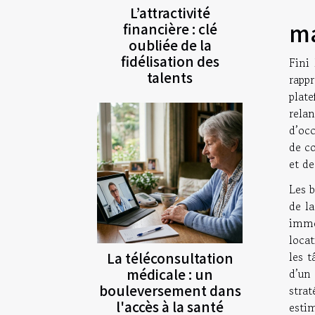
L’attractivité
ma
financière : clé
oubliée de la
fidélisation des
Fini
talents
rapp
plat
rela
d’occ
de co
et d
Les b
de l
immob
locat
La téléconsultation
les t
médicale : un
d’un 
bouleversement dans
stra
l'accès à la santé
esti