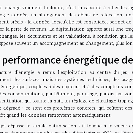
ui change vraiment la donne, c’est la capacité à relier les s
logie donnée, un allongement des délais de relocation, u
ent précis : la donnée, lorsqu’elle est consolidée, permet de
er la perte de revenus. La digitalisation apporte aussi une traça
changes, les documents et les validations, à condition que les 
suppose souvent un accompagnement au changement, plus long 
 performance énergétique dev
acture d’énergie a remis l’exploitation au centre du jeu,
ement des surfaces, mais des systèmes techniques, des usag
i énergétique, couplées à des capteurs et à des compteurs co
des consommations, par bâtiment, par usage, parfois par zone,
entilation qui tourne la nuit, un réglage de chauffage trop a
 dégradé : ce sont des problèmes concrets, qui coûtent des m
 tôt quand les données remontent automatiquement.
jet dépasse la simple optimisation : il touche à la valeur de
reurs demandent de plus en plus d’indicateurs ESG, et l’éne