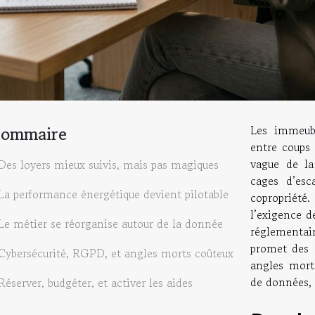
Sommaire
Les immeubl
entre coups 
vague de la
Des loyers mieux suivis, mais pas magiques
cages d’esc
La performance énergétique devient pilotable
copropriété.
l’exigence d
Le métier se réorganise autour de la donnée
réglementai
promet des 
Cybersécurité, RGPD, et angles morts coûteux
angles mort
de données, 
Réserver, budgéter, et activer les aides