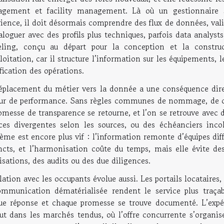
gement et facility management. Là où un gestionnaire s’
ience, il doit désormais comprendre des flux de données, vali
aloguer avec des profils plus techniques, parfois data analys
ling, conçu au départ pour la conception et la constru
loitation, car il structure l’information sur les équipements, les
fication des opérations.
éplacement du métier vers la donnée a une conséquence direc
eur de performance. Sans règles communes de nommage, de cla
omesse de transparence se retourne, et l’on se retrouve avec
aces divergentes selon les sources, ou des échéanciers incohé
ème est encore plus vif : l’information remonte d’équipes diffé
incts, et l’harmonisation coûte du temps, mais elle évite d
isations, des audits ou des due diligences.
lation avec les occupants évolue aussi. Les portails locataires
ommunication dématérialisée rendent le service plus traçab
ue réponse et chaque promesse se trouve documenté. L’expéri
ut dans les marchés tendus, où l’offre concurrente s’organise