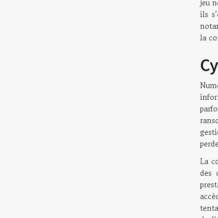
jeu n
ils s
nota
la co
Cy
Numé
info
parf
ranso
gesti
perde
La c
des 
prest
accè
tenta