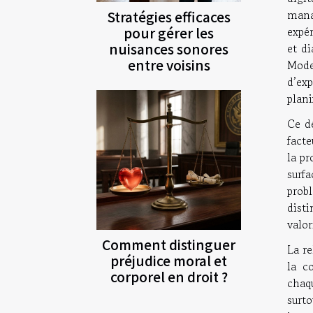
mana
Stratégies efficaces
pour gérer les
expér
nuisances sonores
et di
entre voisins
Mode
d’exp
plani
Ce d
fact
la pr
surf
probl
dist
valor
Comment distinguer
La re
préjudice moral et
la c
corporel en droit ?
chaq
surto