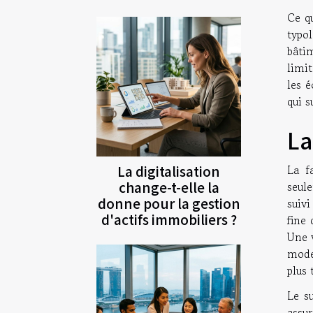
Ce q
typo
bâtim
limit
les é
qui 
La
La digitalisation
La f
change-t-elle la
seul
donne pour la gestion
suiv
d'actifs immobiliers ?
fine 
Une v
mode
plus
Le su
assu