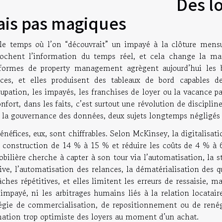
Des lo
is pas magiques
 le temps où l’on “découvrait” un impayé à la clôture mensuel
rochent l’information du temps réel, et cela change la man
eformes de property management agrègent aujourd’hui les ba
nces, et elles produisent des tableaux de bord capables de
upation, les impayés, les franchises de loyer ou la vacance par
nfort, dans les faits, c’est surtout une révolution de discipline
e la gouvernance des données, deux sujets longtemps négligés 
énéfices, eux, sont chiffrables. Selon McKinsey, la digitalisati
a construction de 14 % à 15 % et réduire les coûts de 4 % à 6
ilière cherche à capter à son tour via l’automatisation, la s
ive, l’automatisation des relances, la dématérialisation des 
âches répétitives, et elles limitent les erreurs de ressaisie, m
impayé, ni les arbitrages humains liés à la relation locatai
tégie de commercialisation, de repositionnement ou de rené
mation trop optimiste des loyers au moment d’un achat.