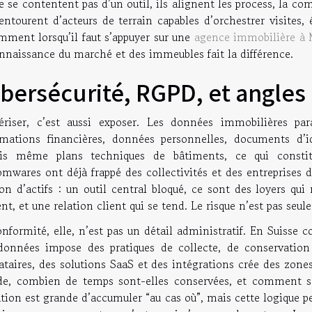
e se contentent pas d’un outil, ils alignent les process, la co
’entourent d’acteurs de terrain capables d’orchestrer visites,
mment lorsqu’il faut s’appuyer sur une
agence immobilière à 
nnaissance du marché et des immeubles fait la différence.
bersécurité, RGPD, et angles
riser, c’est aussi exposer. Les données immobilières par
rmations financières, données personnelles, documents d’id
ois même plans techniques de bâtiments, ce qui constitu
mwares ont déjà frappé des collectivités et des entreprises 
on d’actifs : un outil central bloqué, ce sont des loyers qui
nt, et une relation client qui se tend. Le risque n’est pas seu
onformité, elle, n’est pas un détail administratif. En Suisse
données impose des pratiques de collecte, de conservation e
ataires, des solutions SaaS et des intégrations crée des zone
de, combien de temps sont-elles conservées, et comment so
tion est grande d’accumuler “au cas où”, mais cette logique pe