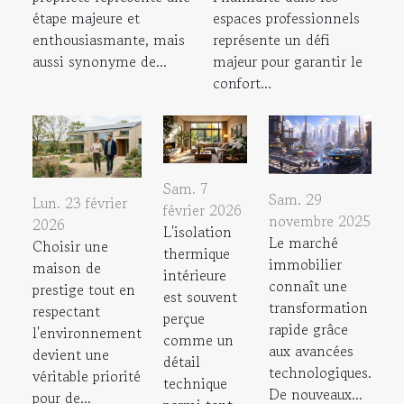
étape majeure et
espaces professionnels
enthousiasmante, mais
représente un défi
aussi synonyme de...
majeur pour garantir le
confort...
Sam. 7
Sam. 29
Lun. 23 février
février 2026
novembre 2025
2026
L'isolation
Le marché
Choisir une
thermique
immobilier
maison de
intérieure
connaît une
prestige tout en
est souvent
transformation
respectant
perçue
rapide grâce
l'environnement
comme un
aux avancées
devient une
détail
technologiques.
véritable priorité
technique
De nouveaux...
pour de...