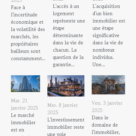
2025
L'accès à un
L'acquisition
Face à
logement
d'un bien
l'incertitude
représente une
immobilier est
économique et
étape
une étape
la volatilité des
déterminante
significative
marchés, les
dans la vie de
dans la vie de
propriétaires
chacun. La
nombreux
bailleurs sont
question de la
individus.
constamment...
garantie...
Une...
Mar. 21
Ven. 3 janvier
Mer. 8 janvier
janvier 2025
2025
2025
Le marché
Dans le
L'investissement
immobilier
domaine de
immobilier reste
est en
l'immobilier,
une voie