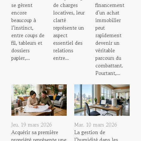
se gèrent
de charges
financement
encore
locatives, leur
d’un achat
beaucoup à
clarté
immobilier
l’instinct,
représente un
peut
entre coups de
aspect
rapidement
fil, tableurs et
essentiel des
devenir un
dossiers
relations
véritable
papier,...
entre...
parcours du
combattant.
Pourtant,...
Jeu. 19 mars 2026
Mar. 10 mars 2026
Acquérir sa première
La gestion de
propriété représente une
l’humidité dans les