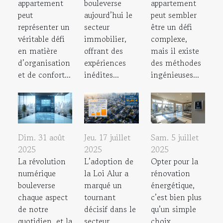
appartement
bouleverse
appartement
peut
aujourd’hui le
peut sembler
représenter un
secteur
être un défi
véritable défi
immobilier,
complexe,
en matière
offrant des
mais il existe
d’organisation
expériences
des méthodes
et de confort...
inédites...
ingénieuses...
Dim. 31 août
Jeu. 17 juillet
Sam. 5 juillet
2025
2025
2025
La révolution
L’adoption de
Opter pour la
numérique
la Loi Alur a
rénovation
bouleverse
marqué un
énergétique,
chaque aspect
tournant
c’est bien plus
de notre
décisif dans le
qu’un simple
quotidien, et la
secteur
choix