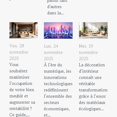
parmi tant
d'autres
dans la...
Ven. 28
Lun. 24
Mer. 19
novembre
novembre
novembre
2025
2025
2025
Vous
À l’ère du
La décoration
souhaitez
numérique, les
d’intérieur
maximiser
innovations
connaît une
l’occupation
technologiques
véritable
de votre bien
redéfinissent
transformation
meublé et
l’ensemble des
grâce à l’essor
augmenter sa
secteurs
des matériaux
rentabilité ?
économiques,
écologiques...
Ce guide,...
et...