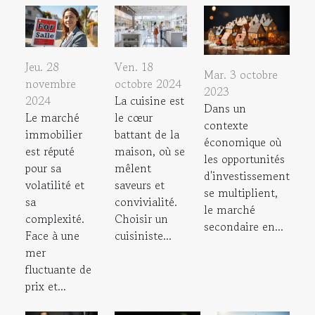
Jeu. 28
Ven. 18
Mar. 3 octobre
novembre
octobre 2024
2023
2024
La cuisine est
Dans un
Le marché
le cœur
contexte
immobilier
battant de la
économique où
est réputé
maison, où se
les opportunités
pour sa
mêlent
d'investissement
volatilité et
saveurs et
se multiplient,
sa
convivialité.
le marché
complexité.
Choisir un
secondaire en...
Face à une
cuisiniste...
mer
fluctuante de
prix et...