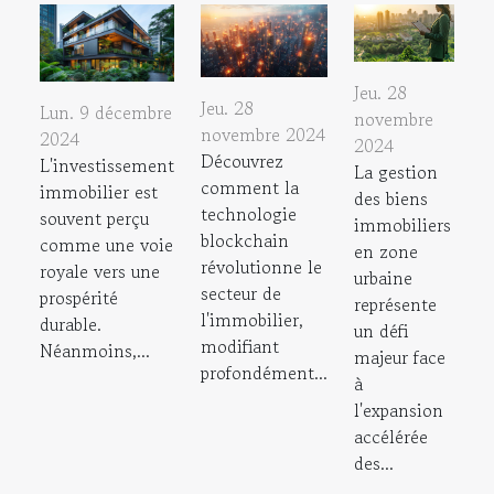
Jeu. 28
Jeu. 28
Lun. 9 décembre
novembre
novembre 2024
2024
2024
Découvrez
L'investissement
La gestion
comment la
immobilier est
des biens
technologie
souvent perçu
immobiliers
blockchain
comme une voie
en zone
révolutionne le
royale vers une
urbaine
secteur de
prospérité
représente
l'immobilier,
durable.
un défi
modifiant
Néanmoins,...
majeur face
profondément...
à
l'expansion
accélérée
des...