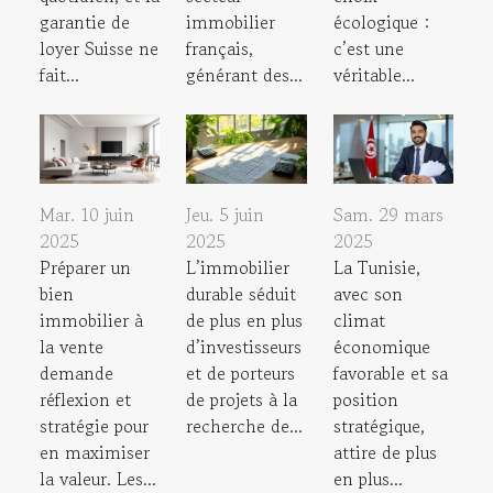
garantie de
immobilier
écologique :
loyer Suisse ne
français,
c’est une
fait...
générant des...
véritable...
Mar. 10 juin
Jeu. 5 juin
Sam. 29 mars
2025
2025
2025
Préparer un
L’immobilier
La Tunisie,
bien
durable séduit
avec son
immobilier à
de plus en plus
climat
la vente
d’investisseurs
économique
demande
et de porteurs
favorable et sa
réflexion et
de projets à la
position
stratégie pour
recherche de...
stratégique,
en maximiser
attire de plus
la valeur. Les...
en plus...