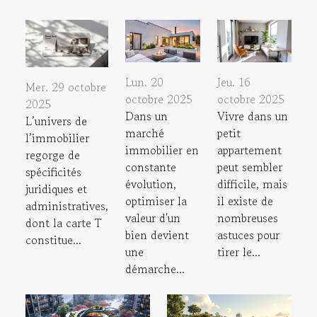
Lun. 20
Jeu. 16
Mer. 29 octobre
octobre 2025
octobre 2025
2025
Dans un
Vivre dans un
L’univers de
marché
petit
l’immobilier
immobilier en
appartement
regorge de
constante
peut sembler
spécificités
évolution,
difficile, mais
juridiques et
optimiser la
il existe de
administratives,
valeur d'un
nombreuses
dont la carte T
bien devient
astuces pour
constitue...
une
tirer le...
démarche...