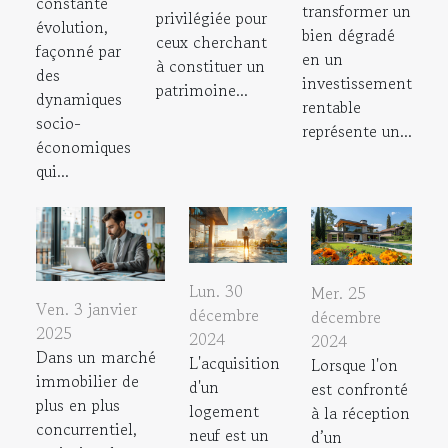
constante
transformer un
privilégiée pour
évolution,
bien dégradé
ceux cherchant
façonné par
en un
à constituer un
des
investissement
patrimoine...
dynamiques
rentable
socio-
représente un...
économiques
qui...
Lun. 30
Mer. 25
Ven. 3 janvier
décembre
décembre
2025
2024
2024
Dans un marché
L'acquisition
Lorsque l'on
immobilier de
d'un
est confronté
plus en plus
logement
à la réception
concurrentiel,
neuf est un
d’un