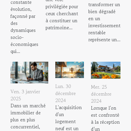
constante
transformer un
privilégiée pour
évolution,
bien dégradé
ceux cherchant
façonné par
en un
à constituer un
des
investissement
patrimoine...
dynamiques
rentable
socio-
représente un...
économiques
qui...
Lun. 30
Mer. 25
Ven. 3 janvier
décembre
décembre
2025
2024
2024
Dans un marché
L'acquisition
Lorsque l'on
immobilier de
d'un
est confronté
plus en plus
logement
à la réception
concurrentiel,
neuf est un
d’un