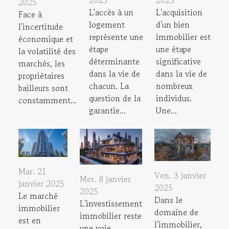
2025
2025
2025
L'accès à un
L'acquisition
Face à
logement
d'un bien
l'incertitude
représente une
immobilier est
économique et
étape
une étape
la volatilité des
déterminante
significative
marchés, les
dans la vie de
dans la vie de
propriétaires
chacun. La
nombreux
bailleurs sont
question de la
individus.
constamment...
garantie...
Une...
Mar. 21
Ven. 3 janvier
Mer. 8 janvier
janvier 2025
2025
2025
Le marché
Dans le
L'investissement
immobilier
domaine de
immobilier reste
est en
l'immobilier,
une voie