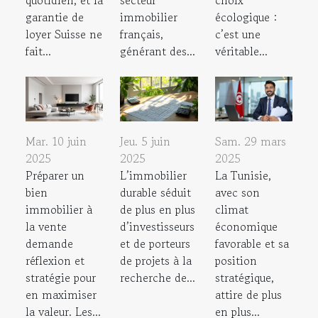
quotidien, et la
secteur
choix
garantie de
immobilier
écologique :
loyer Suisse ne
français,
c’est une
fait...
générant des...
véritable...
Mar. 10 juin
Jeu. 5 juin
Sam. 29 mars
2025
2025
2025
Préparer un
L’immobilier
La Tunisie,
bien
durable séduit
avec son
immobilier à
de plus en plus
climat
la vente
d’investisseurs
économique
demande
et de porteurs
favorable et sa
réflexion et
de projets à la
position
stratégie pour
recherche de...
stratégique,
en maximiser
attire de plus
la valeur. Les...
en plus...