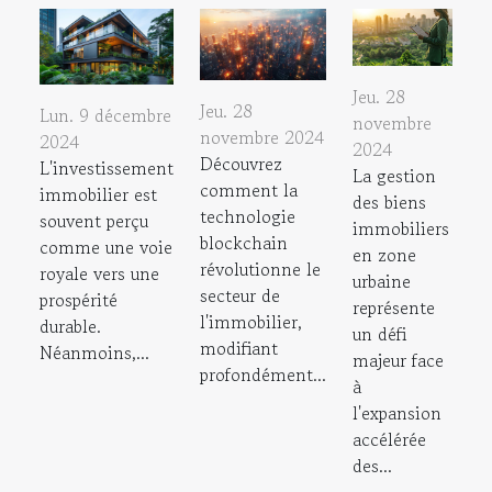
Jeu. 28
Jeu. 28
Lun. 9 décembre
novembre
novembre 2024
2024
2024
Découvrez
L'investissement
La gestion
comment la
immobilier est
des biens
technologie
souvent perçu
immobiliers
blockchain
comme une voie
en zone
révolutionne le
royale vers une
urbaine
secteur de
prospérité
représente
l'immobilier,
durable.
un défi
modifiant
Néanmoins,...
majeur face
profondément...
à
l'expansion
accélérée
des...