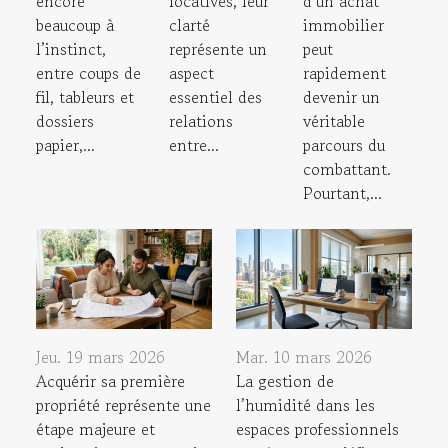
encore
locatives, leur
d’un achat
beaucoup à
clarté
immobilier
l’instinct,
représente un
peut
entre coups de
aspect
rapidement
fil, tableurs et
essentiel des
devenir un
dossiers
relations
véritable
papier,...
entre...
parcours du
combattant.
Pourtant,...
Jeu. 19 mars 2026
Mar. 10 mars 2026
Acquérir sa première
La gestion de
propriété représente une
l’humidité dans les
étape majeure et
espaces professionnels