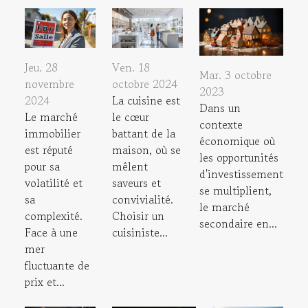
Jeu. 28
Ven. 18
Mar. 3 octobre
novembre
octobre 2024
2023
2024
La cuisine est
Dans un
Le marché
le cœur
contexte
immobilier
battant de la
économique où
est réputé
maison, où se
les opportunités
pour sa
mêlent
d'investissement
volatilité et
saveurs et
se multiplient,
sa
convivialité.
le marché
complexité.
Choisir un
secondaire en...
Face à une
cuisiniste...
mer
fluctuante de
prix et...