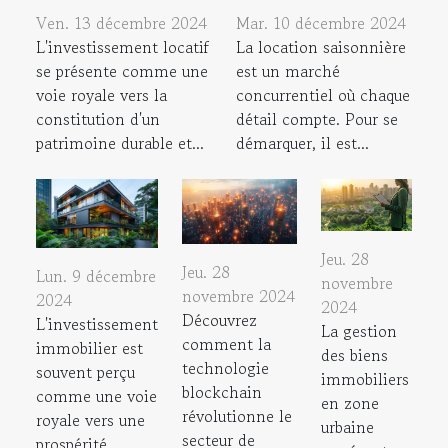
Ven. 13 décembre 2024
Mar. 10 décembre 2024
L'investissement locatif
La location saisonnière
se présente comme une
est un marché
voie royale vers la
concurrentiel où chaque
constitution d'un
détail compte. Pour se
patrimoine durable et...
démarquer, il est...
Jeu. 28
Jeu. 28
Lun. 9 décembre
novembre
novembre 2024
2024
2024
Découvrez
L'investissement
La gestion
comment la
immobilier est
des biens
technologie
souvent perçu
immobiliers
blockchain
comme une voie
en zone
révolutionne le
royale vers une
urbaine
secteur de
prospérité