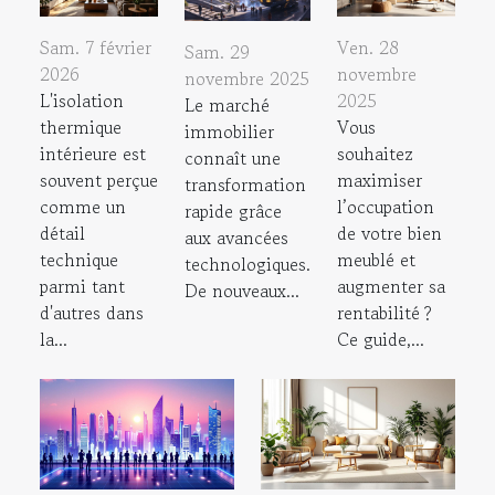
Sam. 7 février
Ven. 28
Sam. 29
2026
novembre
novembre 2025
L'isolation
2025
Le marché
thermique
Vous
immobilier
intérieure est
souhaitez
connaît une
souvent perçue
maximiser
transformation
comme un
l’occupation
rapide grâce
détail
de votre bien
aux avancées
technique
meublé et
technologiques.
parmi tant
augmenter sa
De nouveaux...
d'autres dans
rentabilité ?
la...
Ce guide,...