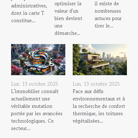
optimiser la
il existe de
administratives,
valeur d'un
nombreuses
dont la carte T
bien devient
astuces pour
constitue...
une
tirer le...
démarche...
Lun. 13 octobre 2025
Lun. 13 octobre 2025
L'immobilier connaît
Face aux défis
actuellement une
environnementaux et à
véritable mutation
la recherche de confort
portée par les avancées
thermique, les toitures
technologiques. Ce
végétalisées...
secteur...