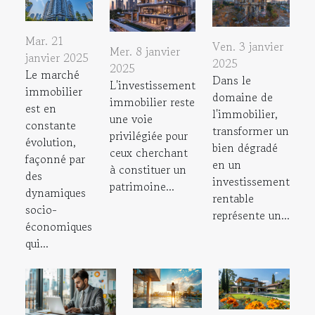
Mar. 21
Ven. 3 janvier
Mer. 8 janvier
janvier 2025
2025
2025
Le marché
Dans le
L'investissement
immobilier
domaine de
immobilier reste
est en
l'immobilier,
une voie
constante
transformer un
privilégiée pour
évolution,
bien dégradé
ceux cherchant
façonné par
en un
à constituer un
des
investissement
patrimoine...
dynamiques
rentable
socio-
représente un...
économiques
qui...