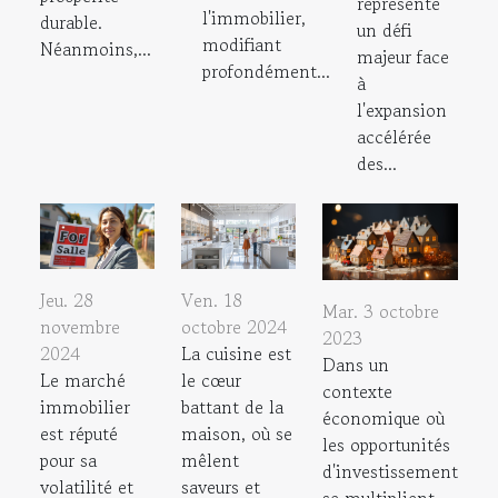
représente
l'immobilier,
durable.
un défi
modifiant
Néanmoins,...
majeur face
profondément...
à
l'expansion
accélérée
des...
Jeu. 28
Ven. 18
Mar. 3 octobre
novembre
octobre 2024
2023
2024
La cuisine est
Dans un
Le marché
le cœur
contexte
immobilier
battant de la
économique où
est réputé
maison, où se
les opportunités
pour sa
mêlent
d'investissement
volatilité et
saveurs et