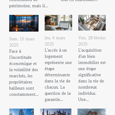
patrimoine, mais il...
Jeu. 6 mars
Ven. 28 février
Sam. 15 mars
2025
2025
2025
L'accès à un
L'acquisition
Face à
logement
d'un bien
l'incertitude
représente une
immobilier est
économique et
étape
une étape
la volatilité des
déterminante
significative
marchés, les
dans la vie de
dans la vie de
propriétaires
chacun. La
nombreux
bailleurs sont
question de la
individus.
constamment...
garantie...
Une...