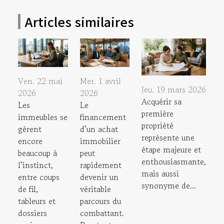
Articles similaires
Ven. 22 mai
Mer. 1 avril
Jeu. 19 mars 2026
2026
2026
Acquérir sa
Les
Le
première
immeubles se
financement
propriété
gèrent
d’un achat
représente une
encore
immobilier
étape majeure et
beaucoup à
peut
enthousiasmante,
l’instinct,
rapidement
mais aussi
entre coups
devenir un
synonyme de...
de fil,
véritable
tableurs et
parcours du
dossiers
combattant.