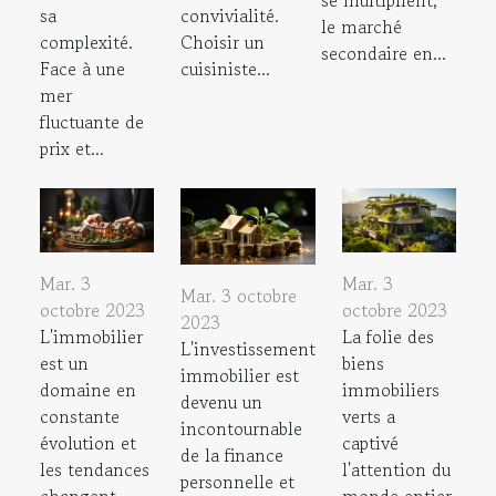
se multiplient,
sa
convivialité.
le marché
complexité.
Choisir un
secondaire en...
Face à une
cuisiniste...
mer
fluctuante de
prix et...
Mar. 3
Mar. 3
Mar. 3 octobre
octobre 2023
octobre 2023
2023
L'immobilier
La folie des
L'investissement
est un
biens
immobilier est
domaine en
immobiliers
devenu un
constante
verts a
incontournable
évolution et
captivé
de la finance
les tendances
l'attention du
personnelle et