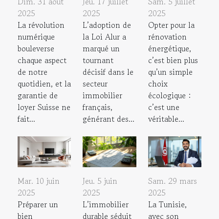
Dim. 31 août
Jeu. 17 juillet
Sam. 5 juillet
2025
2025
2025
La révolution
L’adoption de
Opter pour la
numérique
la Loi Alur a
rénovation
bouleverse
marqué un
énergétique,
chaque aspect
tournant
c’est bien plus
de notre
décisif dans le
qu’un simple
quotidien, et la
secteur
choix
garantie de
immobilier
écologique :
loyer Suisse ne
français,
c’est une
fait...
générant des...
véritable...
Mar. 10 juin
Jeu. 5 juin
Sam. 29 mars
2025
2025
2025
Préparer un
L’immobilier
La Tunisie,
bien
durable séduit
avec son