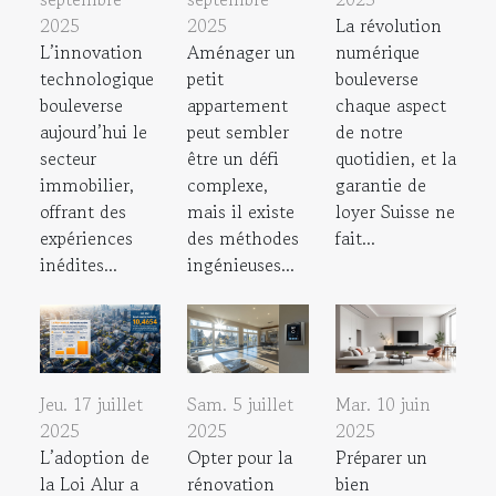
2025
2025
La révolution
L’innovation
Aménager un
numérique
technologique
petit
bouleverse
bouleverse
appartement
chaque aspect
aujourd’hui le
peut sembler
de notre
secteur
être un défi
quotidien, et la
immobilier,
complexe,
garantie de
offrant des
mais il existe
loyer Suisse ne
expériences
des méthodes
fait...
inédites...
ingénieuses...
Jeu. 17 juillet
Sam. 5 juillet
Mar. 10 juin
2025
2025
2025
L’adoption de
Opter pour la
Préparer un
la Loi Alur a
rénovation
bien