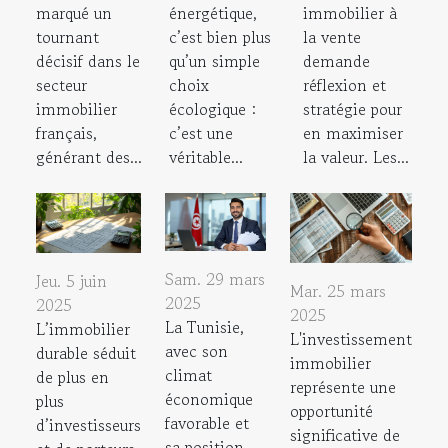
marqué un
énergétique,
immobilier à
tournant
c’est bien plus
la vente
décisif dans le
qu’un simple
demande
secteur
choix
réflexion et
immobilier
écologique :
stratégie pour
français,
c’est une
en maximiser
générant des...
véritable...
la valeur. Les...
Sam. 29 mars
Jeu. 5 juin
Mar. 25 mars
2025
2025
2025
La Tunisie,
L’immobilier
L'investissement
avec son
durable séduit
immobilier
climat
de plus en
représente une
économique
plus
opportunité
favorable et
d’investisseurs
significative de
sa position