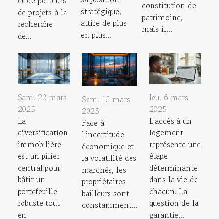
et de porteurs
constitution de
stratégique,
de projets à la
patrimoine,
attire de plus
recherche
mais il...
en plus...
de...
Sam. 22 mars
Jeu. 6 mars
Sam. 15 mars
2025
2025
2025
La
L'accès à un
Face à
diversification
logement
l'incertitude
immobilière
représente une
économique et
est un pilier
étape
la volatilité des
central pour
déterminante
marchés, les
bâtir un
dans la vie de
propriétaires
portefeuille
chacun. La
bailleurs sont
robuste tout
question de la
constamment...
en
garantie...