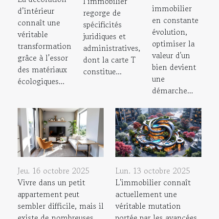
l’immobilier
immobilier
d’intérieur
regorge de
en constante
connaît une
spécificités
évolution,
véritable
juridiques et
optimiser la
transformation
administratives,
valeur d'un
grâce à l’essor
dont la carte T
bien devient
des matériaux
constitue...
une
écologiques...
démarche...
Jeu. 16 octobre 2025
Lun. 13 octobre 2025
Vivre dans un petit
L'immobilier connaît
appartement peut
actuellement une
sembler difficile, mais il
véritable mutation
existe de nombreuses
portée par les avancées