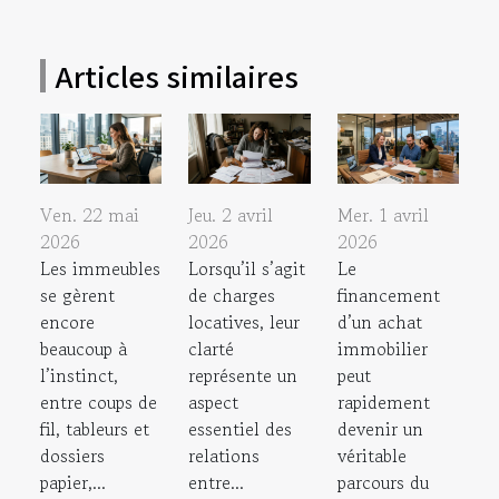
Articles similaires
Ven. 22 mai
Jeu. 2 avril
Mer. 1 avril
2026
2026
2026
Les immeubles
Lorsqu’il s’agit
Le
se gèrent
de charges
financement
encore
locatives, leur
d’un achat
beaucoup à
clarté
immobilier
l’instinct,
représente un
peut
entre coups de
aspect
rapidement
fil, tableurs et
essentiel des
devenir un
dossiers
relations
véritable
papier,...
entre...
parcours du