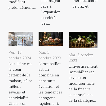
défi majeur
mer fluctuante
modifiant
face à
de prix et...
profondément...
l'expansion
accélérée
des...
Ven. 18
Mar. 3
Mar. 3 octobre
octobre 2024
octobre 2023
2023
La cuisine est
L'immobilier
L'investissement
le cœur
est un
immobilier est
battant de la
domaine en
devenu un
maison, où se
constante
incontournable
mêlent
évolution et
de la finance
saveurs et
les tendances
personnelle et
convivialité.
changent
de la stratégie...
Choisir un
rapidement.