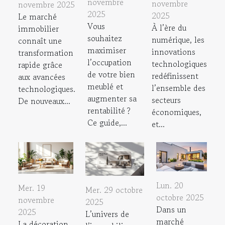
novembre
novembre
novembre 2025
2025
2025
Le marché
Vous
À l’ère du
immobilier
souhaitez
numérique, les
connaît une
maximiser
innovations
transformation
l’occupation
technologiques
rapide grâce
de votre bien
redéfinissent
aux avancées
meublé et
l’ensemble des
technologiques.
augmenter sa
secteurs
De nouveaux...
rentabilité ?
économiques,
Ce guide,...
et...
Lun. 20
Mer. 19
Mer. 29 octobre
octobre 2025
novembre
2025
Dans un
2025
L’univers de
marché
La décoration