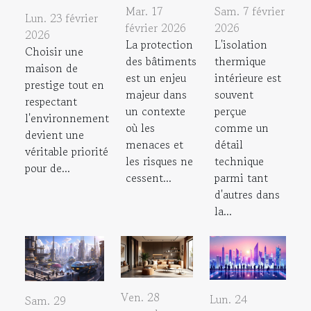
Mar. 17
Sam. 7 février
Lun. 23 février
février 2026
2026
2026
La protection
L'isolation
Choisir une
des bâtiments
thermique
maison de
est un enjeu
intérieure est
prestige tout en
majeur dans
souvent
respectant
un contexte
perçue
l'environnement
où les
comme un
devient une
menaces et
détail
véritable priorité
les risques ne
technique
pour de...
cessent...
parmi tant
d'autres dans
la...
Ven. 28
Lun. 24
Sam. 29