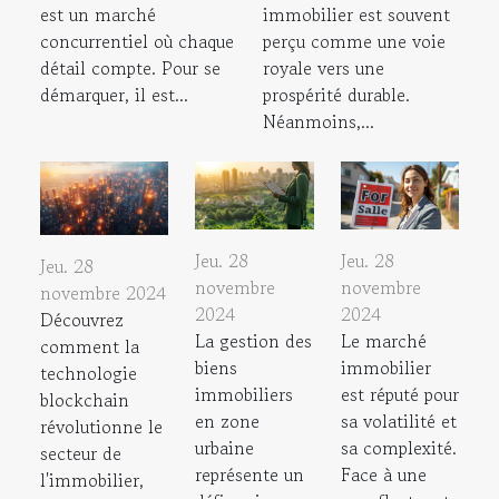
est un marché
immobilier est souvent
concurrentiel où chaque
perçu comme une voie
détail compte. Pour se
royale vers une
démarquer, il est...
prospérité durable.
Néanmoins,...
Jeu. 28
Jeu. 28
Jeu. 28
novembre
novembre
novembre 2024
2024
2024
Découvrez
La gestion des
Le marché
comment la
biens
immobilier
technologie
immobiliers
est réputé pour
blockchain
en zone
sa volatilité et
révolutionne le
urbaine
sa complexité.
secteur de
représente un
Face à une
l'immobilier,