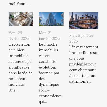
maîtrisant...
Ven. 28
Mar. 21
Mer. 8 janvier
février 2025
janvier 2025
2025
L'acquisition
Le marché
L'investissement
d'un bien
immobilier
immobilier reste
immobilier
est en
une voie
est une étape
constante
privilégiée pour
significative
évolution,
ceux cherchant
dans la vie de
façonné par
à constituer un
nombreux
des
patrimoine...
individus.
dynamiques
Une...
socio-
économiques
qui...