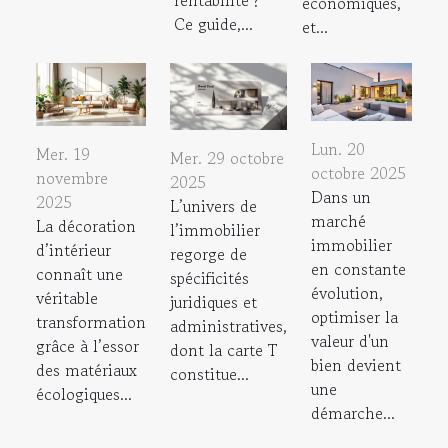
économiques,
Ce guide,...
et...
Lun. 20
Mer. 19
Mer. 29 octobre
octobre 2025
novembre
2025
Dans un
2025
L’univers de
marché
La décoration
l’immobilier
immobilier
d’intérieur
regorge de
en constante
connaît une
spécificités
évolution,
véritable
juridiques et
optimiser la
transformation
administratives,
valeur d'un
grâce à l’essor
dont la carte T
bien devient
des matériaux
constitue...
une
écologiques...
démarche...