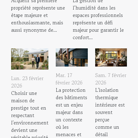
Acquérir sa première
La gestion de
propriété représente une
l’humidité dans les
étape majeure et
espaces professionnels
enthousiasmante, mais
représente un défi
aussi synonyme de...
majeur pour garantir le
confort...
Mar. 17
Sam. 7 février
Lun. 23 février
février 2026
2026
2026
La protection
L'isolation
Choisir une
des bâtiments
thermique
maison de
est un enjeu
intérieure est
prestige tout en
majeur dans
souvent
respectant
un contexte
perçue
l'environnement
où les
comme un
devient une
menaces et
détail
véritable priorité