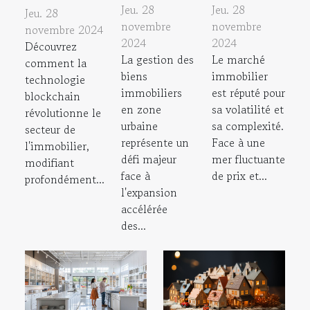
Jeu. 28
Jeu. 28
Jeu. 28
novembre
novembre
novembre 2024
2024
2024
Découvrez
La gestion des
Le marché
comment la
biens
immobilier
technologie
immobiliers
est réputé pour
blockchain
en zone
sa volatilité et
révolutionne le
urbaine
sa complexité.
secteur de
représente un
Face à une
l'immobilier,
défi majeur
mer fluctuante
modifiant
face à
de prix et...
profondément...
l'expansion
accélérée
des...