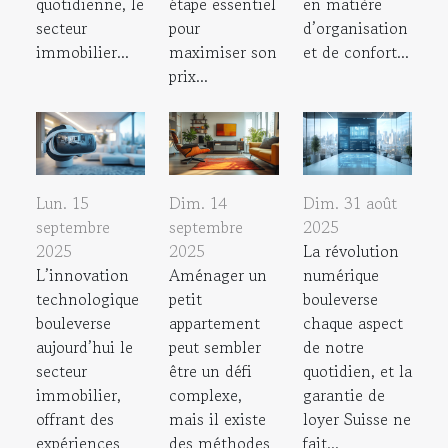
quotidienne, le
étape essentiel
en matière
secteur
pour
d’organisation
immobilier...
maximiser son
et de confort...
prix...
Lun. 15
Dim. 14
Dim. 31 août
septembre
septembre
2025
2025
2025
La révolution
L’innovation
Aménager un
numérique
technologique
petit
bouleverse
bouleverse
appartement
chaque aspect
aujourd’hui le
peut sembler
de notre
secteur
être un défi
quotidien, et la
immobilier,
complexe,
garantie de
offrant des
mais il existe
loyer Suisse ne
expériences
des méthodes
fait...