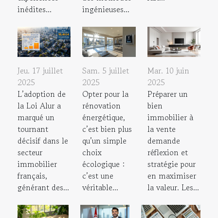
inédites...
ingénieuses...
Jeu. 17 juillet
Sam. 5 juillet
Mar. 10 juin
2025
2025
2025
L’adoption de
Opter pour la
Préparer un
la Loi Alur a
rénovation
bien
marqué un
énergétique,
immobilier à
tournant
c’est bien plus
la vente
décisif dans le
qu’un simple
demande
secteur
choix
réflexion et
immobilier
écologique :
stratégie pour
français,
c’est une
en maximiser
générant des...
véritable...
la valeur. Les...