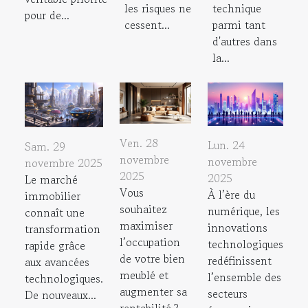
les risques ne
technique
pour de...
cessent...
parmi tant
d'autres dans
la...
Ven. 28
Lun. 24
Sam. 29
novembre
novembre
novembre 2025
2025
2025
Le marché
Vous
À l’ère du
immobilier
souhaitez
numérique, les
connaît une
maximiser
innovations
transformation
l’occupation
technologiques
rapide grâce
de votre bien
redéfinissent
aux avancées
meublé et
l’ensemble des
technologiques.
augmenter sa
secteurs
De nouveaux...
rentabilité ?