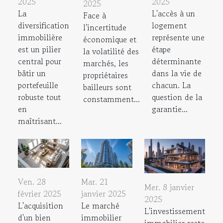
2025
2025
2025
La
L'accès à un
Face à
diversification
logement
l'incertitude
immobilière
représente une
économique et
est un pilier
étape
la volatilité des
central pour
déterminante
marchés, les
bâtir un
dans la vie de
propriétaires
portefeuille
chacun. La
bailleurs sont
robuste tout
question de la
constamment...
en
garantie...
maîtrisant...
Ven. 28
Mar. 21
Mer. 8 janvier
février 2025
janvier 2025
2025
L'acquisition
Le marché
L'investissement
d'un bien
immobilier