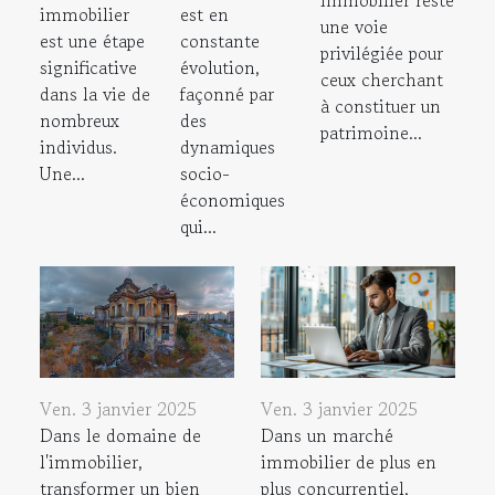
immobilier reste
immobilier
est en
une voie
est une étape
constante
privilégiée pour
significative
évolution,
ceux cherchant
dans la vie de
façonné par
à constituer un
nombreux
des
patrimoine...
individus.
dynamiques
Une...
socio-
économiques
qui...
Ven. 3 janvier 2025
Ven. 3 janvier 2025
Dans le domaine de
Dans un marché
l'immobilier,
immobilier de plus en
transformer un bien
plus concurrentiel,