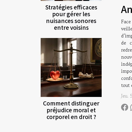
An
Stratégies efficaces
pour gérer les
nuisances sonores
Face
entre voisins
veil
d’im
de c
redr
nouv
indép
impot
conf
tout 
Jeu. 
Comment distinguer
préjudice moral et
corporel en droit ?