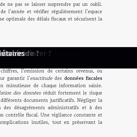
de ne pas se laisser surprendre par un oubli.
de l’année et vérifier régulièrement l’espace
se optimale des délais fiscaux et sécurisent la
des entreprises en Asie ?
ns l'économie numérique
ansactions immobilières
ions et la modélisation
uveaux entrepreneurs ?
 menuiserie moderne ?
tratégies marketing ?
le secteur postal ?
r les successions ?
tites entreprises ?
ion d'entreprise ?
oit des contrats ?
otre entreprise ?
ipe en entreprise
'accès à la santé
des entreprises ?
ête à éclater ?
n entreprise ?
 productivité?
x en entreprise
droit français
 entre voisins
anière légale
on des talents
d'entreprise
ie à tout âge
la demande ?
s juridiques
ans les PME
té en ligne
 des PME ?
ans la RSE
ssement ?
n droit ?
r les PME
t astuces
 distance
 les PME
spective
iétaires
nancier
 savoir
cace
es
 sont fréquemment confrontés aux
erreurs de
u’un contrôle fiscal ou une rectification des
chiffres, l’omission de certains revenus, ou
ur garantir l’
exactitude
des
données fiscales
tion minutieuse de chaque information saisie.
dation des données
réduit fortement le risque
différents documents justificatifs. Négliger la
 à des désagréments administratifs et à des
’un contrôle fiscal. Une vigilance constante et
mplications inutiles, tout en préservant la