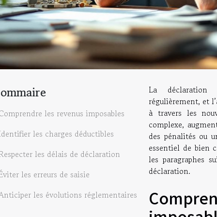
Sommaire
La déclaration
régulièrement, et l
à travers les nouv
Comprendre les revenus imposables
complexe, augmenta
Identifier les charges déductibles
des pénalités ou u
essentiel de bien 
Respecter les délais de déclaration
les paragraphes su
déclaration.
Éviter les erreurs de saisie
Comprend
Anticiper les évolutions réglementaires
imposab