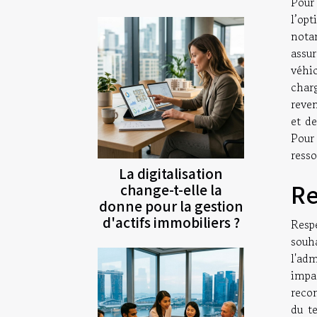
Pour
l’op
nota
assur
véhic
char
reven
et de
Pour
resso
La digitalisation
Re
change-t-elle la
donne pour la gestion
d'actifs immobiliers ?
Resp
souh
l'ad
impa
recom
du t