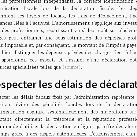
 les professionnels indépendants, la correcte identification
timisation fiscale lors de la déclaration fiscale. Les dép
mment les loyers de locaux, les frais de déplacement, l’ac
ances liées à l’activité. L’amortissement s’applique aux inve
ules professionnels, répartissant ainsi leur coût sur plusie
ges peut entraîner une sous-estimation des dépenses profe
u imposable et, par conséquent, le montant de l’impôt à payer. 
 bien distinguer les dépenses privées des charges liées à l’ac
 approfondir ces aspects et s’assurer d’une déclaration o
urces spécialisées telles que
(source)
.
specter les délais de déclara
ecter les délais fiscaux fixés par l'administration représent
aitant éviter des pénalités lourdes lors de la déclarat
ministration applique systématiquement des majorations sur 
ctant directement la trésorerie et la réputation professio
mandé d'utiliser la déclaration en ligne, qui offre des alertes
emps grâce à des rappels automatiques. L'établissement d'un 