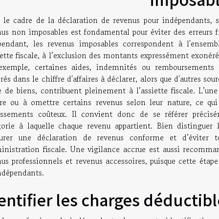
 le cadre de la déclaration de revenus pour indépendants, s
nus non imposables est fondamental pour éviter des erreurs fr
pendant, les revenus imposables correspondent à l'ensemb
iette fiscale, à l’exclusion des montants expressément exonérés
exemple, certaines aides, indemnités ou remboursements d
rés dans le chiffre d'affaires à déclarer, alors que d'autres sour
 de biens, contribuent pleinement à l’assiette fiscale. L’un
ure ou à omettre certains revenus selon leur nature, ce qui 
essements coûteux. Il convient donc de se référer précis
gorie à laquelle chaque revenu appartient. Bien distinguer 
surer une déclaration de revenus conforme et d’éviter t
ministration fiscale. Une vigilance accrue est aussi recomman
us professionnels et revenus accessoires, puisque cette étape
indépendants.
entifier les charges déductib