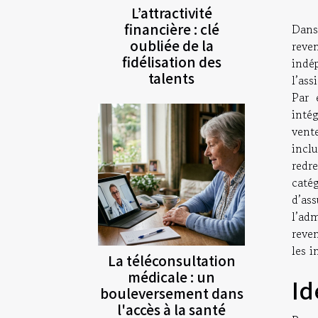
L’attractivité
financière : clé
Dans
oubliée de la
reve
fidélisation des
indé
talents
l’ass
Par 
intég
vente
incl
redr
caté
d’as
l’ad
reven
les 
La téléconsultation
médicale : un
Id
bouleversement dans
l'accès à la santé