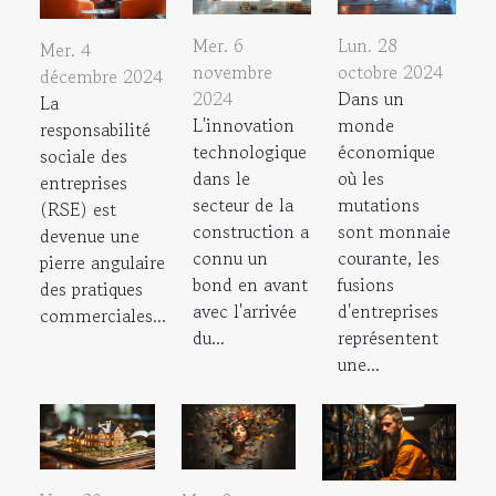
Mer. 6
Lun. 28
Mer. 4
novembre
octobre 2024
décembre 2024
2024
Dans un
La
L'innovation
monde
responsabilité
technologique
économique
sociale des
dans le
où les
entreprises
secteur de la
mutations
(RSE) est
construction a
sont monnaie
devenue une
connu un
courante, les
pierre angulaire
bond en avant
fusions
des pratiques
avec l'arrivée
d'entreprises
commerciales...
du...
représentent
une...