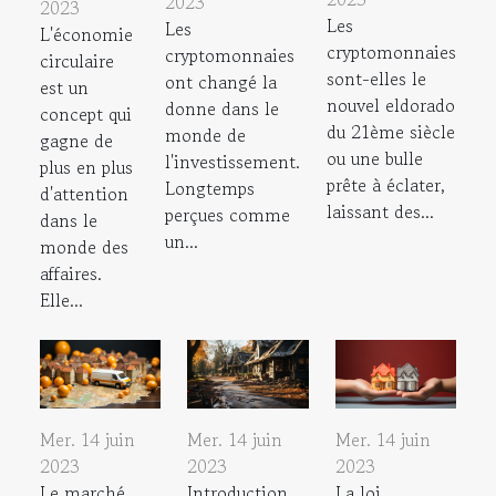
2023
2023
Les
Les
L'économie
cryptomonnaies
cryptomonnaies
circulaire
sont-elles le
ont changé la
est un
nouvel eldorado
donne dans le
concept qui
du 21ème siècle
monde de
gagne de
ou une bulle
l'investissement.
plus en plus
prête à éclater,
Longtemps
d'attention
laissant des...
perçues comme
dans le
un...
monde des
affaires.
Elle...
Mer. 14 juin
Mer. 14 juin
Mer. 14 juin
2023
2023
2023
Le marché
Introduction
La loi