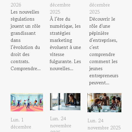
2026
décembre
décembre
Les nouvelles
2025
2025
régulations
À l’ère du
Découvrir le
jouent un rôle
numérique, les
rôle d'une
grandissant
stratégies
pépinière
dans
marketing
d'entreprises,
l’évolution du
évoluent à une
c'est
droit des
vitesse
comprendre
contrats.
fulgurante. Les
comment les
Comprendre...
nouvelles...
jeunes
entrepreneurs
peuvent...
Lun. 24
Lun. 1
Lun. 24
novembre
décembre
novembre 2025