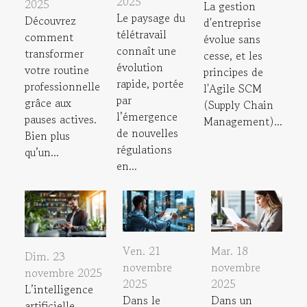
2025
2025
La gestion
Le paysage du
Découvrez
d'entreprise
télétravail
comment
évolue sans
connaît une
transformer
cesse, et les
évolution
votre routine
principes de
rapide, portée
professionnelle
l'Agile SCM
par
grâce aux
(Supply Chain
l’émergence
pauses actives.
Management)...
de nouvelles
Bien plus
régulations
qu’un...
en...
Ven. 21
Mar. 18
Dim. 23
novembre
novembre
novembre 2025
2025
2025
L’intelligence
Dans le
Dans un
artificielle