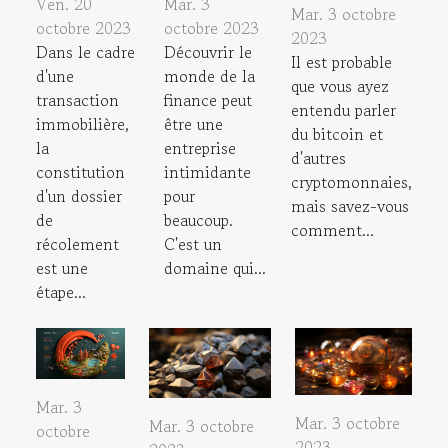
Ven. 20
Mar. 3
Mar. 3 octobre
octobre 2023
octobre 2023
2023
Dans le cadre
Découvrir le
Il est probable
d'une
monde de la
que vous ayez
transaction
finance peut
entendu parler
immobilière,
être une
du bitcoin et
la
entreprise
d'autres
constitution
intimidante
cryptomonnaies,
d'un dossier
pour
mais savez-vous
de
beaucoup.
comment...
récolement
C'est un
est une
domaine qui...
étape...
Mar. 3
Mar. 3 octobre
Mar. 3 octobre
octobre
2023