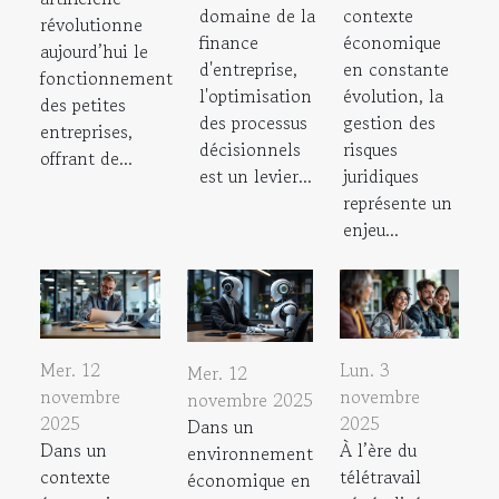
domaine de la
contexte
révolutionne
finance
économique
aujourd’hui le
d'entreprise,
en constante
fonctionnement
l'optimisation
évolution, la
des petites
des processus
gestion des
entreprises,
décisionnels
risques
offrant de...
est un levier...
juridiques
représente un
enjeu...
Mer. 12
Lun. 3
Mer. 12
novembre
novembre
novembre 2025
2025
2025
Dans un
Dans un
À l’ère du
environnement
contexte
télétravail
économique en