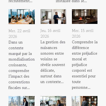
recrutement...
installée dans le...
Jeu. 16 avril
Mer. 15 avril
Mer. 22 avril
2026
2026
2026
La gestion des
Comprendre la
Dans un
nuisances
différence
contexte
sonores entre
entre préjudice
marqué par la
voisins se
moral et
mondialisation
révèle souvent
préjudice
croissante,
délicate,
corporel est
comprendre
surtout dans
essentiel pour
l’impact des
un contexte...
toute
conventions
personne...
fiscales sur...