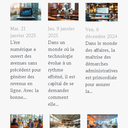
Mar. 21
Jeu. 9 janvier
Ven. 6
janvier 2025
2025
décembre 2024
L'ère
Dans un
Dans le monde
numérique a
monde où la
des affaires, la
ouvert des
technologie
maîtrise des
avenues sans
évolue à un
démarches
précédent pour
rythme
administratives
générer des
effréné, il est
est primordiale
revenus en
capital de se
pour assurer
ligne. Avec la
demander
la...
bonne...
comment
elle...