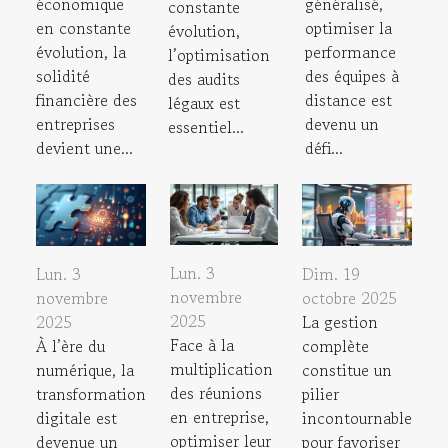
économique
généralisé,
constante
en constante
optimiser la
évolution,
évolution, la
performance
l’optimisation
solidité
des équipes à
des audits
financière des
distance est
légaux est
entreprises
devenu un
essentiel...
devient une...
défi...
Lun. 3
Lun. 3
Dim. 19
novembre
novembre
octobre 2025
2025
2025
La gestion
Face à la
À l’ère du
complète
multiplication
numérique, la
constitue un
des réunions
transformation
pilier
en entreprise,
digitale est
incontournable
optimiser leur
devenue un
pour favoriser