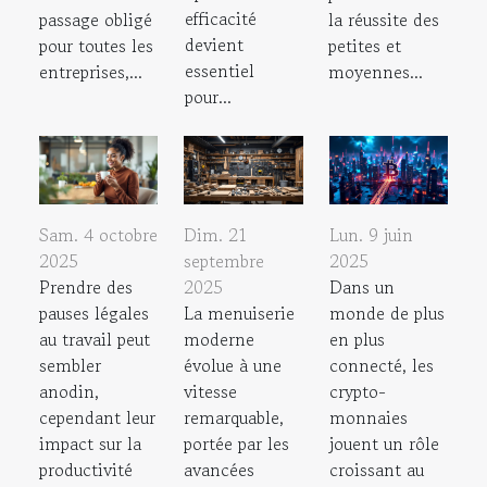
efficacité
passage obligé
la réussite des
devient
pour toutes les
petites et
essentiel
entreprises,...
moyennes...
pour...
Sam. 4 octobre
Lun. 9 juin
Dim. 21
2025
2025
septembre
Prendre des
Dans un
2025
pauses légales
monde de plus
La menuiserie
au travail peut
en plus
moderne
sembler
connecté, les
évolue à une
anodin,
crypto-
vitesse
cependant leur
monnaies
remarquable,
impact sur la
jouent un rôle
portée par les
productivité
croissant au
avancées