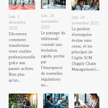
Lun. 24
Lun. 1
Lun. 24
novembre
décembre
novembre 2025
2025
2025
La gestion
Le paysage du
Découvrez
d'entreprise
télétravail
comment
évolue sans
connaît une
transformer
cesse, et les
évolution
votre routine
principes de
rapide, portée
professionnelle
l'Agile SCM
par
grâce aux
(Supply Chain
l’émergence
pauses actives.
Management)...
de nouvelles
Bien plus
régulations
qu’un...
en...