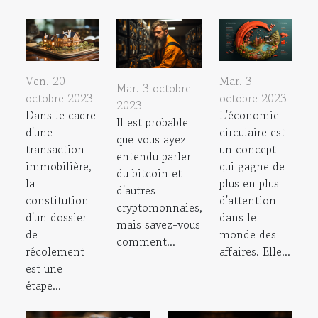
Ven. 20
Mar. 3
Mar. 3 octobre
octobre 2023
octobre 2023
2023
Dans le cadre
L'économie
Il est probable
d'une
circulaire est
que vous ayez
transaction
un concept
entendu parler
immobilière,
qui gagne de
du bitcoin et
la
plus en plus
d'autres
constitution
d'attention
cryptomonnaies,
d'un dossier
dans le
mais savez-vous
de
monde des
comment...
récolement
affaires. Elle...
est une
étape...