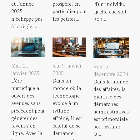
et l’année
prospère, en
d'un individu,
2025
particulier pour
quelle que soit
n’échappe pas
les petites...
son...
à la règle....
Mar. 21
Jeu. 9 janvier
Ven. 6
janvier 2025
2025
décembre 2024
L'ère
Dans un
Dans le monde
numérique a
monde où la
des affaires, la
ouvert des
technologie
maîtrise des
avenues sans
évolue à un
démarches
précédent pour
rythme
administratives
générer des
effréné, il est
est primordiale
revenus en
capital de se
pour assurer
ligne. Avec la
demander
la...