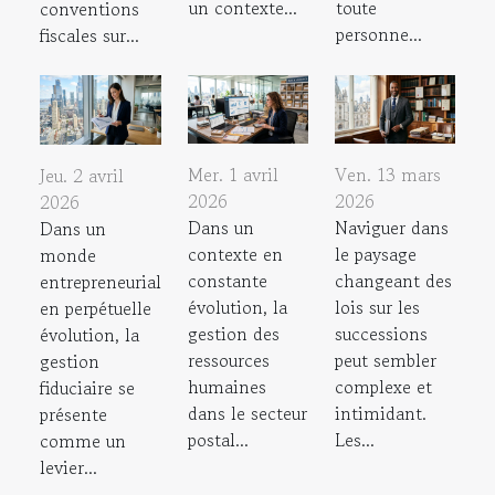
un contexte...
toute
conventions
personne...
fiscales sur...
Mer. 1 avril
Ven. 13 mars
Jeu. 2 avril
2026
2026
2026
Dans un
Naviguer dans
Dans un
contexte en
le paysage
monde
constante
changeant des
entrepreneurial
évolution, la
lois sur les
en perpétuelle
gestion des
successions
évolution, la
ressources
peut sembler
gestion
humaines
complexe et
fiduciaire se
dans le secteur
intimidant.
présente
postal...
Les...
comme un
levier...