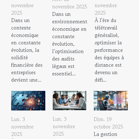
novembre
novembre
novembre 2025
2025
2025
Dans un
Dans un
À l’ère du
environnement
contexte
télétravail
économique en
économique
généralisé,
constante
en constante
optimiser la
évolution,
évolution, la
performance
l’optimisation
solidité
des équipes à
des audits
financière des
distance est
légaux est
entreprises
devenu un
essentiel...
devient une...
défi...
Lun. 3
Lun. 3
Dim. 19
novembre
novembre
octobre 2025
2025
2025
La gestion