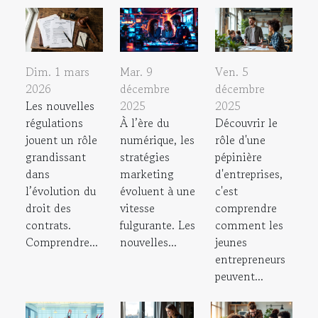
Dim. 1 mars
Mar. 9
Ven. 5
2026
décembre
décembre
Les nouvelles
2025
2025
régulations
À l’ère du
Découvrir le
jouent un rôle
numérique, les
rôle d'une
grandissant
stratégies
pépinière
dans
marketing
d'entreprises,
l’évolution du
évoluent à une
c'est
droit des
vitesse
comprendre
contrats.
fulgurante. Les
comment les
Comprendre...
nouvelles...
jeunes
entrepreneurs
peuvent...