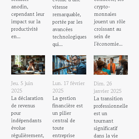
anodin,
crypto-
vitesse
cependant leur
monnaies
remarquable,
impact sur la
jouent un rôle
portée par les
productivité
croissant au
avancées
en...
sein de
technologiques
l'économie...
qui...
Jeu. 5 juin
Lun. 17 février
Dim. 26
2025
2025
janvier 2025
La déclaration
La gestion
La transition
de revenus
financière est
professionnelle
pour
un pilier
est un
indépendants
central de
tournant
évolue
toute
significatif
régulièrement,
entreprise
dans la vie