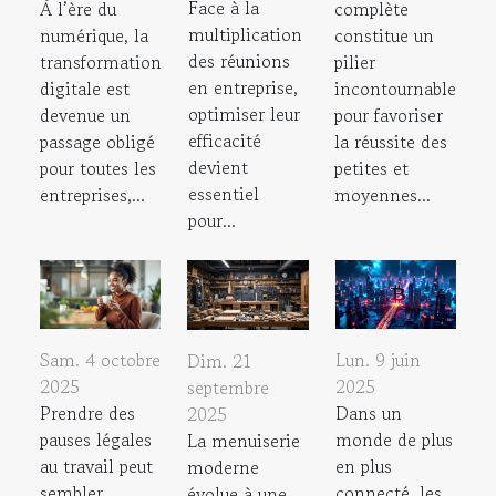
Face à la
À l’ère du
complète
multiplication
numérique, la
constitue un
des réunions
transformation
pilier
en entreprise,
digitale est
incontournable
optimiser leur
devenue un
pour favoriser
efficacité
passage obligé
la réussite des
devient
pour toutes les
petites et
essentiel
entreprises,...
moyennes...
pour...
Sam. 4 octobre
Lun. 9 juin
Dim. 21
2025
2025
septembre
Prendre des
Dans un
2025
pauses légales
monde de plus
La menuiserie
au travail peut
en plus
moderne
sembler
connecté, les
évolue à une