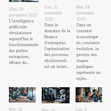
Ven. 21
Mar. 18
Dim. 23
novembre
novembre
novembre 2025
2025
2025
L’intelligence
Dans le
Dans un
artificielle
domaine de la
contexte
révolutionne
finance
économique
aujourd’hui le
d'entreprise,
en constante
fonctionnement
l'optimisation
évolution, la
des petites
des processus
gestion des
entreprises,
décisionnels
risques
offrant de...
est un levier...
juridiques
représente un
enjeu...
Mer. 12
Lun. 3
Mer. 12