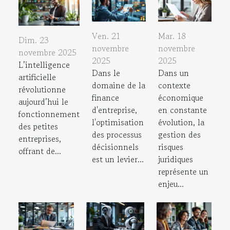
Ven. 21
Mar. 18
Dim. 23
novembre
novembre
novembre 2025
2025
2025
L’intelligence
Dans le
Dans un
artificielle
domaine de la
contexte
révolutionne
finance
économique
aujourd’hui le
d'entreprise,
en constante
fonctionnement
l'optimisation
évolution, la
des petites
des processus
gestion des
entreprises,
décisionnels
risques
offrant de...
est un levier...
juridiques
représente un
enjeu...