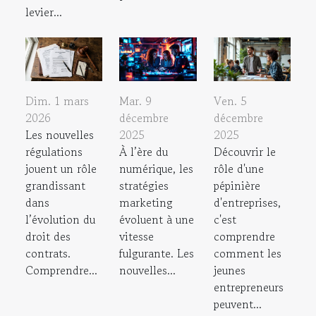
levier...
Dim. 1 mars
Mar. 9
Ven. 5
2026
décembre
décembre
Les nouvelles
2025
2025
régulations
À l’ère du
Découvrir le
jouent un rôle
numérique, les
rôle d'une
grandissant
stratégies
pépinière
dans
marketing
d'entreprises,
l’évolution du
évoluent à une
c'est
droit des
vitesse
comprendre
contrats.
fulgurante. Les
comment les
Comprendre...
nouvelles...
jeunes
entrepreneurs
peuvent...