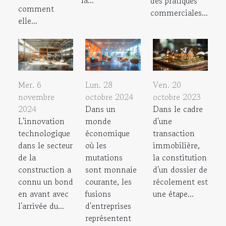
des pratiques
comment
commerciales...
elle...
Mer. 6
Lun. 28
Ven. 20
novembre
octobre 2024
octobre 2023
2024
Dans un
Dans le cadre
L'innovation
monde
d'une
technologique
économique
transaction
dans le secteur
où les
immobilière,
de la
mutations
la constitution
construction a
sont monnaie
d'un dossier de
connu un bond
courante, les
récolement est
en avant avec
fusions
une étape...
l'arrivée du...
d'entreprises
représentent