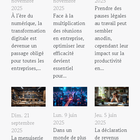
novembre
2025
novembre
2025
Prendre des
2025
Face à la
pauses légales
À l’ère du
multiplication
au travail peut
numérique, la
des réunions
sembler
transformation
en entreprise,
anodin,
digitale est
optimiser leur
cependant leur
devenue un
efficacité
impact sur la
passage obligé
devient
productivité
pour toutes les
essentiel
en...
entreprises,...
pour...
Lun. 9 juin
Jeu. 5 juin
Dim. 21
2025
2025
septembre
Dans un
La déclaration
2025
monde de plus
de revenus
La menuiserie