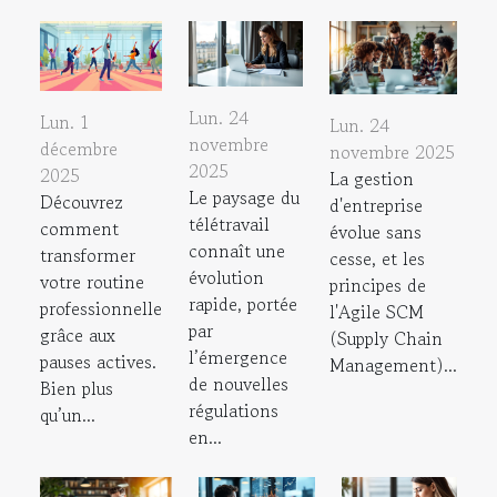
Lun. 24
Lun. 1
Lun. 24
novembre
décembre
novembre 2025
2025
2025
La gestion
Le paysage du
Découvrez
d'entreprise
télétravail
comment
évolue sans
connaît une
transformer
cesse, et les
évolution
votre routine
principes de
rapide, portée
professionnelle
l'Agile SCM
par
grâce aux
(Supply Chain
l’émergence
pauses actives.
Management)...
de nouvelles
Bien plus
régulations
qu’un...
en...