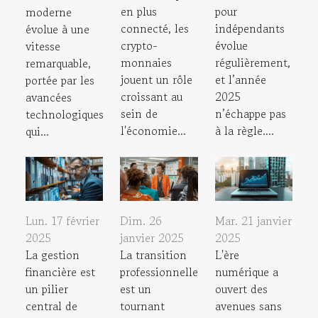
en plus
pour
moderne
connecté, les
indépendants
évolue à une
crypto-
évolue
vitesse
monnaies
régulièrement,
remarquable,
jouent un rôle
et l’année
portée par les
croissant au
2025
avancées
sein de
n’échappe pas
technologiques
l'économie...
à la règle....
qui...
Lun. 17 février
Mar. 21 janvier
Dim. 26
2025
2025
janvier 2025
La gestion
L'ère
La transition
financière est
numérique a
professionnelle
un pilier
ouvert des
est un
central de
avenues sans
tournant