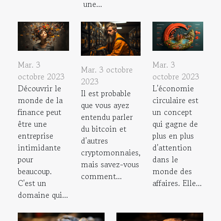
une...
Mar. 3
Mar. 3
Mar. 3 octobre
octobre 2023
octobre 2023
2023
Découvrir le
L'économie
Il est probable
monde de la
circulaire est
que vous ayez
finance peut
un concept
entendu parler
être une
qui gagne de
du bitcoin et
entreprise
plus en plus
d'autres
intimidante
d'attention
cryptomonnaies,
pour
dans le
mais savez-vous
beaucoup.
monde des
comment...
C'est un
affaires. Elle...
domaine qui...