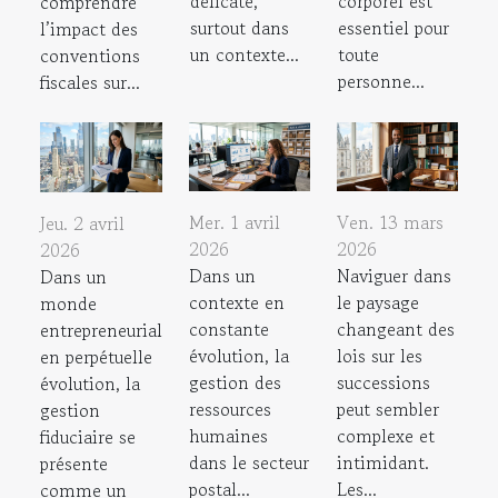
délicate,
corporel est
comprendre
surtout dans
essentiel pour
l’impact des
un contexte...
toute
conventions
personne...
fiscales sur...
Mer. 1 avril
Ven. 13 mars
Jeu. 2 avril
2026
2026
2026
Dans un
Naviguer dans
Dans un
contexte en
le paysage
monde
constante
changeant des
entrepreneurial
évolution, la
lois sur les
en perpétuelle
gestion des
successions
évolution, la
ressources
peut sembler
gestion
humaines
complexe et
fiduciaire se
dans le secteur
intimidant.
présente
postal...
Les...
comme un