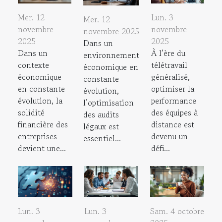
Mer. 12
Lun. 3
Mer. 12
novembre
novembre
novembre 2025
2025
2025
Dans un
Dans un
À l’ère du
environnement
contexte
télétravail
économique en
économique
généralisé,
constante
en constante
optimiser la
évolution,
évolution, la
performance
l’optimisation
solidité
des équipes à
des audits
financière des
distance est
légaux est
entreprises
devenu un
essentiel...
devient une...
défi...
Lun. 3
Sam. 4 octobre
Lun. 3