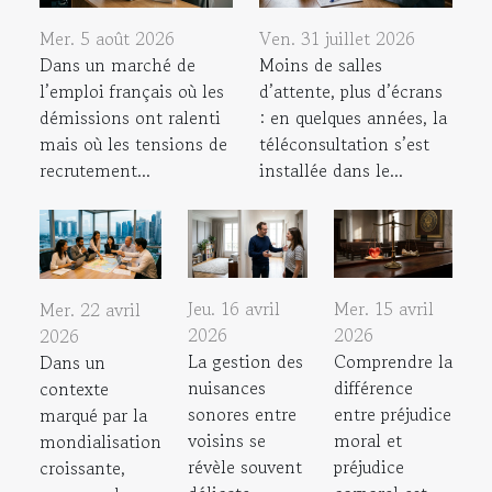
Mer. 5 août 2026
Ven. 31 juillet 2026
Dans un marché de
Moins de salles
l’emploi français où les
d’attente, plus d’écrans
démissions ont ralenti
: en quelques années, la
mais où les tensions de
téléconsultation s’est
recrutement...
installée dans le...
Jeu. 16 avril
Mer. 15 avril
Mer. 22 avril
2026
2026
2026
La gestion des
Comprendre la
Dans un
nuisances
différence
contexte
sonores entre
entre préjudice
marqué par la
voisins se
moral et
mondialisation
révèle souvent
préjudice
croissante,