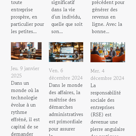
toute
précédent pour
significatif
entreprise
générer des
dans la vie
prospère, en
revenus en
d'un individu,
particulier pour
ligne. Avec la
quelle que soit
les petites...
bonne...
son...
Jeu. 9 janvier
Ven. 6
Mer. 4
2025
décembre 2024
décembre 2024
Dans un
Dans le monde
La
monde où la
des affaires, la
responsabilité
technologie
maîtrise des
sociale des
évolue à un
démarches
entreprises
rythme
administratives
(RSE) est
effréné, il est
est primordiale
devenue une
capital de se
pour assurer
pierre angulaire
demander
la...