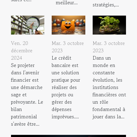
meilleur...
stratégies,...
Ven. 20
Mar. 3 octobre
Mar. 3 octobre
décembre
2023
2023
2024
Le crédit
Dans un
Se projeter
bancaire est
monde en
dans l'avenir
une solution
constante
financier est
pratique pour
évolution, les
une démarche
réaliser des
institutions
sage et
projets ou
financières ont
prévoyante. Le
gérer des
un rôle
bilan
dépenses
fondamental à
patrimonial
imprévues....
jouer dans la...
s'avère être...