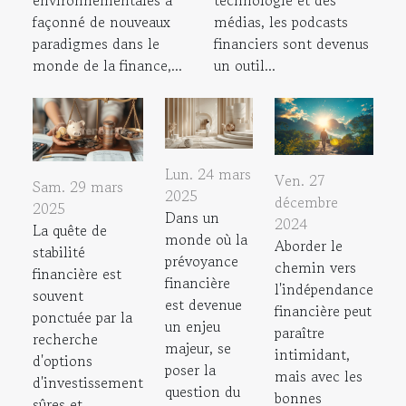
environnementales a
technologie et des
façonné de nouveaux
médias, les podcasts
paradigmes dans le
financiers sont devenus
monde de la finance,...
un outil...
Lun. 24 mars
Ven. 27
Sam. 29 mars
2025
décembre
2025
Dans un
2024
La quête de
monde où la
Aborder le
stabilité
prévoyance
chemin vers
financière est
financière
l'indépendance
souvent
est devenue
financière peut
ponctuée par la
un enjeu
paraître
recherche
majeur, se
intimidant,
d'options
poser la
mais avec les
d'investissement
question du
bonnes
sûres et...