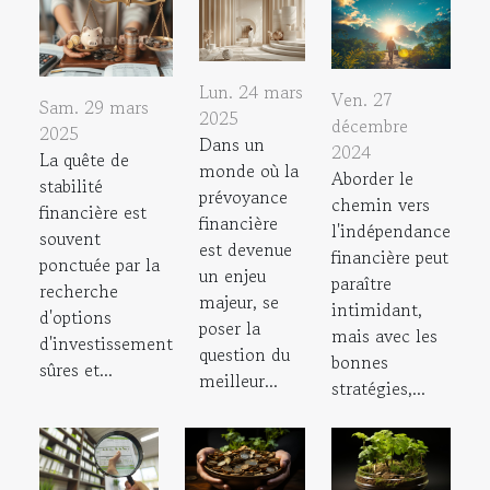
Lun. 24 mars
Ven. 27
Sam. 29 mars
2025
décembre
2025
Dans un
2024
La quête de
monde où la
Aborder le
stabilité
prévoyance
chemin vers
financière est
financière
l'indépendance
souvent
est devenue
financière peut
ponctuée par la
un enjeu
paraître
recherche
majeur, se
intimidant,
d'options
poser la
mais avec les
d'investissement
question du
bonnes
sûres et...
meilleur...
stratégies,...