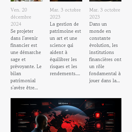
Ven. 20
Mar. 3 octobre
Mar. 3 octobre
décembre
2023
2023
2024
La gestion de
Dans un
Se projeter
patrimoine est
monde en
dans l'avenir
un art et une
constante
financier est
science qui
évolution, les
une démarche
aident à
institutions
sage et
équilibrer les
financières ont
prévoyante. Le
risques et les
un rôle
bilan
rendements....
fondamental à
patrimonial
jouer dans la...
s'avère être...