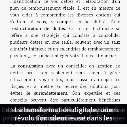
l'identification de vos dettes et l'élaboration d'un
plan de remboursement viable. Il est en mesure de
vous aider à comprendre les diverses options qui
s'offrent à vous, y compris la possibilité d'une
restructuration de dettes
. Ce terme technique se
réfère à une stratégie qui consiste à consolider
plusieurs dettes en une seule, souvent avec un taux
d'intérêt inférieur et un calendrier de remboursement
plus long, ce qui peut alléger votre fardeau financier.
La
consultation
avec un conseiller en gestion de
dettes peut non seulement vous aider à gérer
efficacement vos crédits, mais aussi à anticiper les
risques et à mettre en œuvre des solutions pour
éviter le surendettement
. Son expertise et ses
conseils peuvent être particulièrement bénéfiques
pour vous aider à maintenir une santé financière
Les secrets de la gestion de patrimoine
Assurance vie ou compte épargne quel
Quels sont les avantages d'opter pour
Comment la planification fiscale peut
Investissements verts et épargne en
Le rôle méconnu des banques dans
Stratégies efficaces pour accélérer
Les avantages de réaliser un bilan
Placements à faible risque pour
La transformation digitale, une
Stratégies pour maximiser
stable et durable.
patrimonial pour votre avenir financier
un 3ème pilier auprès d'une banque ?
2023 tendances et opportunités pour
choix pour votre patrimoine à long
votre chemin vers l'indépendance
l'apprentissage avec les podcasts
épargnants prudents options et
révolution silencieuse dans les
optimiser vos finances ?
l'économie verte
Mar. 3 octobre 2023
un portefeuille éco-responsable
rendements potentiels
financiers en 2025
financière
banques
terme