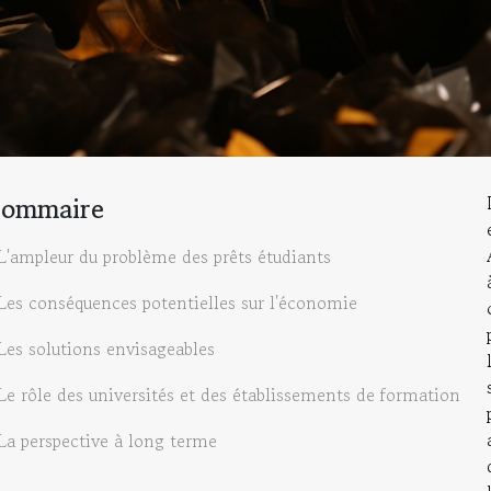
Sommaire
L'ampleur du problème des prêts étudiants
Les conséquences potentielles sur l'économie
Les solutions envisageables
Le rôle des universités et des établissements de formation
La perspective à long terme