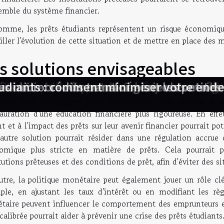
emble du système financier.
omme, les prêts étudiants représentent un risque économiqu
iller l'évolution de cette situation et de mettre en place des 
s solutions envisageables
dit immobilier quand et comment renég
êt immobilier quand et comment renégo
 entre taux fixe et variable pour votre c
onne cryptomonnaie pour un portefeuille
imiser votre taux d'intérêt sur un crédi
 microcrédits transforment les petites
tudiants : comment minimiser votre end
mmobiliers : comment négocier les meille
éponse à la menace croissante que représentent les prêts é
tions sont envisagées pour désamorcer cette bombe à re
tauration d'une éducation financière plus rigoureuse. En effe
t et à l'impact des prêts sur leur avenir financier pourrait po
autre solution pourrait résider dans une régulation accrue 
omique plus stricte en matière de prêts. Cela pourrait p
tutions prêteuses et des conditions de prêt, afin d'éviter des 
utre, la politique monétaire peut également jouer un rôle cl
ple, en ajustant les taux d'intérêt ou en modifiant les règ
taire peuvent influencer le comportement des emprunteurs et
calibrée pourrait aider à prévenir une crise des prêts étudiants