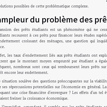
olutions possibles de cette problématique complexe.
ampleur du problème des prê
pansion des prêts étudiants est un phénomène qui ne cess
diants recourent à ces prêts pour financer leurs études supér
ndettement croissant des ménages, une question qui inqu
ce.
fet, les taux d'endettement liés aux prêts étudiants ont expl
rent que le montant moyen emprunté par étudiant a égale
équent, nombreux sont ceux qui remboursent leurs prêts sur 
oît encore leur endettement.
 situation soulève des questions préoccupantes sur la viabil
r ses répercussions potentielles sur l'économie en général. La 
quant une crise financière d'envergure ? Les effets d'un tel
aient freiner la croissance économique.
 l'immédiat, cependant, il semble que les prêts étudiants 