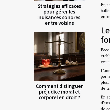
En so
Stratégies efficaces
bulle
pour gérer les
entre
nuisances sonores
entre voisins
Le
fo
Face
étab
ces s
L'un
perme
plus,
Comment distinguer
de tr
préjudice moral et
corporel en droit ?
En so
d'ens
de ce