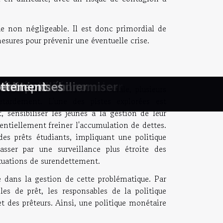
e non négligeable. Il est donc primordial de
mesures pour prévenir une éventuelle crise.
ocier pour économiser
cier pour économiser
rédit immobilier
 d'entreprise
t immobilier
 entreprises
ettement
urs taux
tudiants pour l'économie mondiale, plusieurs
tardement. L'une des pistes explorées est
t, sensibiliser les jeunes à la gestion de leur
tentiellement freiner l'accumulation de dettes.
des prêts étudiants, impliquant une politique
asser par une surveillance plus étroite des
situations de surendettement.
é dans la gestion de cette problématique. Par
les de prêt, les responsables de la politique
 des prêteurs. Ainsi, une politique monétaire
.