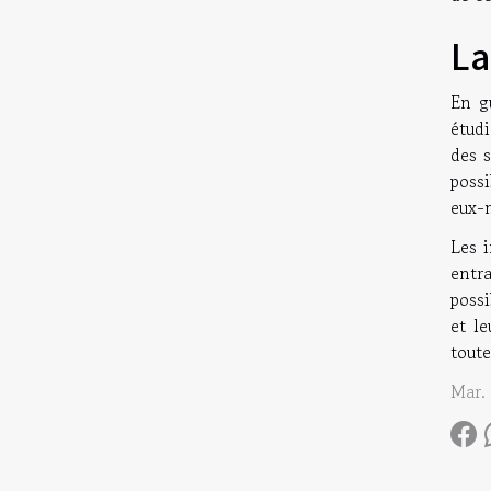
La
En g
étudi
des s
possi
eux-
Les 
entra
possi
et l
toute
Mar.