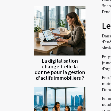
fina
l'en
Le
Dans 
d'en
plusi
En p
La digitalisation
jeun
change-t-elle la
d'arg
donne pour la gestion
d'actifs immobiliers ?
Ensu
moin
l'in
Enfin
nombr
crise