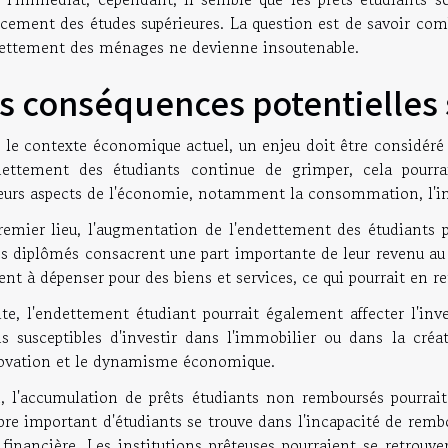
ncement des études supérieures. La question est de savoir co
dettement des ménages ne devienne insoutenable.
s conséquences potentielles 
le contexte économique actuel, un enjeu doit être considéré a
dettement des étudiants continue de grimper, cela pourrait
eurs aspects de l'économie, notamment la consommation, l'inve
remier lieu, l'augmentation de l'endettement des étudiants p
es diplômés consacrent une part importante de leur revenu au
ent à dépenser pour des biens et services, ce qui pourrait en r
ite, l'endettement étudiant pourrait également affecter l'inv
s susceptibles d'investir dans l'immobilier ou dans la créati
novation et le dynamisme économique.
, l'accumulation de prêts étudiants non remboursés pourrait 
e important d'étudiants se trouve dans l'incapacité de rembou
 financière. Les institutions prêteuses pourraient se retrouv