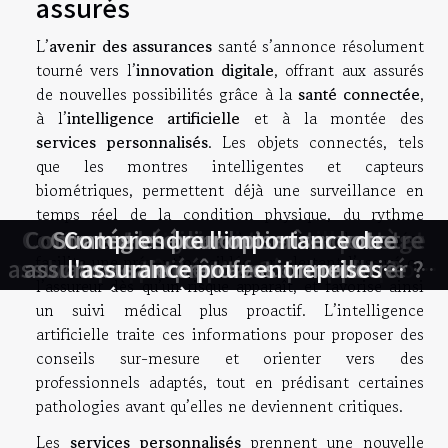
assurés
L’
avenir des assurances
santé s’annonce résolument
tourné vers l’
innovation digitale
, offrant aux assurés
de nouvelles possibilités grâce à la
santé connectée
,
à l’
intelligence artificielle
et à la montée des
services personnalisés
. Les objets connectés, tels
que les montres intelligentes et capteurs
biométriques, permettent déjà une surveillance en
temps réel de la condition physique, du rythme
Comment la cyberassurance protège
Comment choisir entre assurance et
Comment réduire les coûts de votre
Comment économiser sur votre
Stratégies pour optimiser votre
Comment choisir la meilleure
Comprendre l'importance de
cardiaque ou du sommeil. Cette collecte de données
facilite une prévention ciblée, en alertant l’assuré ou
assurance santé en tant qu'expatrié en
assurance prêt santé selon votre profil
assurance de prêt avec un courtier ?
banque pour votre 3ème pilier ?
votre activité professionnelle ?
l'assurance pour entreprises
assurance professionnelle
l’assureur dès qu’un risque apparaît, et favorise ainsi
étrangères en Europe
France
?
un suivi médical plus proactif. L’intelligence
artificielle traite ces informations pour proposer des
conseils sur-mesure et orienter vers des
professionnels adaptés, tout en prédisant certaines
pathologies avant qu’elles ne deviennent critiques.
Les
services personnalisés
prennent une nouvelle