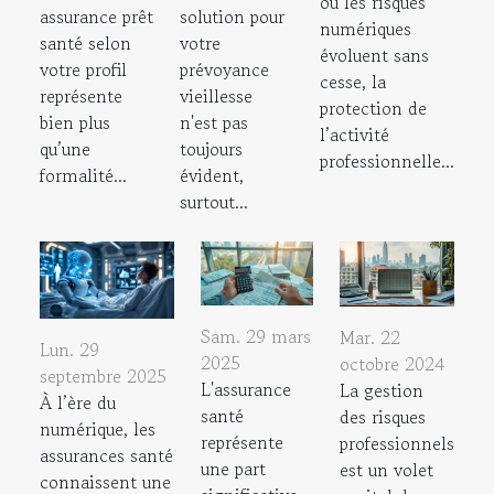
où les risques
assurance prêt
solution pour
numériques
santé selon
votre
évoluent sans
votre profil
prévoyance
cesse, la
représente
vieillesse
protection de
bien plus
n'est pas
l’activité
qu’une
toujours
professionnelle...
formalité...
évident,
surtout...
Sam. 29 mars
Mar. 22
Lun. 29
2025
octobre 2024
septembre 2025
L'assurance
La gestion
À l’ère du
santé
des risques
numérique, les
représente
professionnels
assurances santé
une part
est un volet
connaissent une