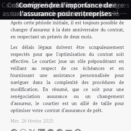
d'assureur, la Loi Hamon offre la possibilité de le
Comment les technologies numériques
Comment la cyberassurance protège
Comment choisir entre assurance et
Comment réduire les coûts de votre
Stratégies pour optimiser votre
Comment choisir la meilleure
Comprendre l'importance de
faire facilement pendant la première année de
assurance santé en tant qu'expatrié en
assurance prêt santé selon votre profil
transforment-elles les assurances
banque pour votre 3ème pilier ?
votre activité professionnelle ?
l'assurance pour entreprises
assurance professionnelle
souscription du prêt, et ce sans frais supplémentaires.
étrangères en Europe
santé ?
France
?
Après cette période initiale, il est toujours possible de
changer d'assureur à la date anniversaire du contrat,
en respectant un préavis de deux mois.
Les délais légaux doivent être scrupuleusement
respectés pour que l'optimisation du contrat soit
effective. Le courtier joue un rôle prépondérant en
veillant au respect de ces échéances et en
fournissant une assistance personnalisée pour
naviguer dans la complexité des procédures de
modification. En résumé, que ce soit pour une
renégociation assurance ou un changement
d'assureur, le courtier est un allié de taille pour
optimiser votre contrat d'assurance de prêt.
Mer. 26 février 2025